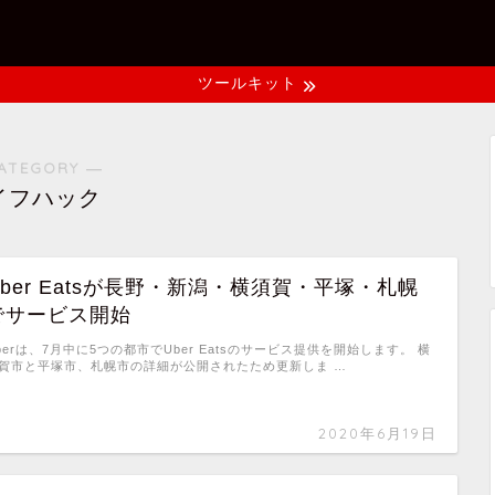
ツールキット
ATEGORY ―
イフハック
Uber Eatsが長野・新潟・横須賀・平塚・札幌
でサービス開始
berは、7月中に5つの都市でUber Eatsのサービス提供を開始します。 横
賀市と平塚市、札幌市の詳細が公開されたため更新しま …
2020年6月19日