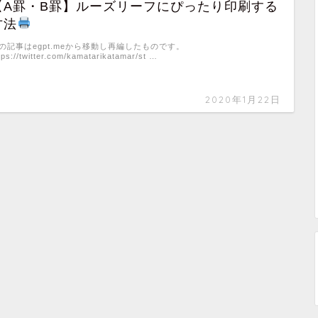
【A罫・B罫】ルーズリーフにぴったり印刷する
方法
の記事はegpt.meから移動し再編したものです。
tps://twitter.com/kamatarikatamar/st …
2020年1月22日