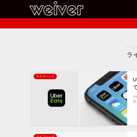
― C
ラ
ライフハック
U
須
ライフハック